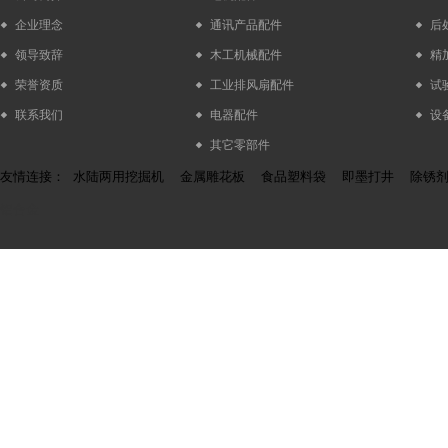
企业理念
通讯产品配件
后
领导致辞
木工机械配件
精
荣誉资质
工业排风扇配件
试
联系我们
电器配件
设
其它零部件
友情连接：
水陆两用挖掘机
金属雕花板
食品塑料袋
即墨打井
除锈
铝合金