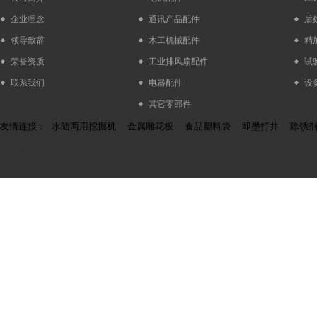
企业理念
通讯产品配件
后
领导致辞
木工机械配件
精
荣誉资质
工业排风扇配件
试
联系我们
电器配件
设
其它零部件
友情连接：
水陆两用挖掘机
金属雕花板
食品塑料袋
即墨打井
除锈
铝合金